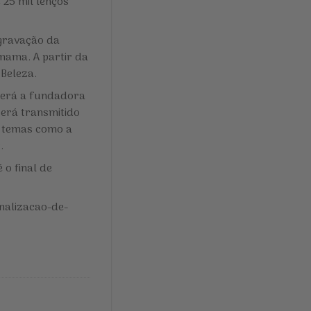
 25 mil lenços
 gravação da
mama. A partir da
 Beleza.
berá a fundadora
será transmitido
rá temas como a
.
 o final de
nalizacao-de-