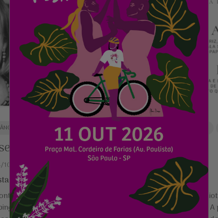
ÂNCER DE MAMA
DOAÇÃO
JÓIAS
OUTUBRO ROSA
PINGENTES
senta personalização de pingentes
24/10/2020
sta
– 23/10/2020
ontra o câncer de mama, a Vivara se uniu ao Instituto Quimiot
pingentes personalizáveis com a temática do Outubro Rosa. A p