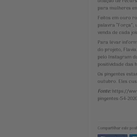
doação de recurso
para mulheres em
Feitos em ouro r
palavra “Força”,
venda de cada joi
Para levar infor
do projeto, Flavi
pelo Instagram 
positividade das 
Os pingentes esta
outubro. Eles cus
Fonte:
https://ww
pingentes-54-202
Compartilhar este post