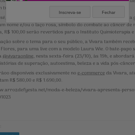
s financeiros para o projeto, que desde 2014 já doou mais de
 tratamento oncológico.
Inscreva-se
Fechar
osé, os dois pingentes em tamanhos diferentes podem levar a
 um nome e/ou o laço rosa, símbolo do combate ao câncer de 
a, R$ 100,00 serão revertidos para o Instituto Quimioterapia e
mação sobre o tema para o seu público, a Vivara também rece
a Flores, para uma live com a modelo Laura Wie. O bate-papo 
da
@vivaraonline
, nesta sexta-feira (23/10), às 19h, e aborda
histórias de superação, autoestima, beleza e a vida pós-câncer
rãoo disponíveis exclusivamente no
e-commerce
da Vivara, até
tam R$ 580,00 e R$ 1.690,00.
w.arrozdefyesta.net/moda-e-beleza/vivara-apresenta-perso
01023
: