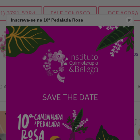
11) 3791-5284
FALE CONOSCO
DOE AGORA
Inscreva-se na 10ª Pedalada Rosa
O AJUDAR
PROJETOS QEB
FIQUE POR DENTRO