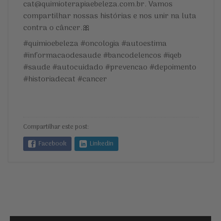
cat@quimioterapiaebeleza.com.br. Vamos
compartilhar nossas histórias e nos unir na luta
contra o câncer.🎀
#quimioebeleza #oncologia #autoestima
#informacaodesaude #bancodelencos #iqeb
#saude #autocuidado #prevencao #depoimento
#historiadecat #cancer
Compartilhar este post:
Facebook
Linkedin