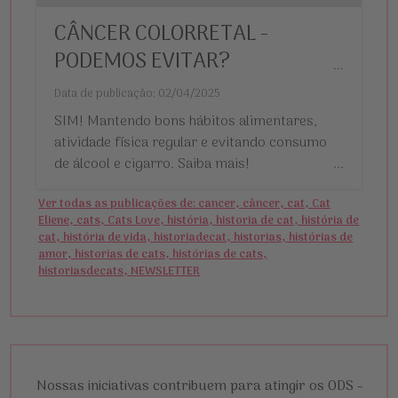
CÂNCER COLORRETAL -
PODEMOS EVITAR?
...
Data de publicação: 02/04/2025
SIM! Mantendo bons hábitos alimentares,
atividade física regular e evitando consumo
de álcool e cigarro. Saiba mais!
...
Ver todas as publicações de: cancer, câncer, cat, Cat
Eliene, cats, Cats Love, história, historia de cat, história de
cat, história de vida, historiadecat, historias, histórias de
amor, historias de cats, histórias de cats,
historiasdecats, NEWSLETTER
Nossas iniciativas contribuem para atingir os ODS -