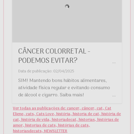
CÂNCER COLORRETAL -
PODEMOS EVITAR?
...
Data de publicação: 02/04/2025
SIM! Mantendo bons hábitos alimentares,
atividade física regular e evitando consumo
de álcool e cigarro. Saiba mais!
...
Ver todas as publicações de: cancer, câncer, cat, Cat
Eliene, cats, Cats Love, história, historia de cat, história de
cat, história de vida, historiadecat, historias, histórias de
amor, historias de cats, histórias de cats,
historiasdecats, NEWSLETTER