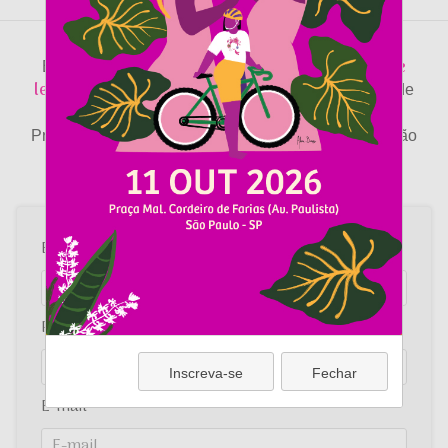
Campanha de arrecadação de
Engaje seu time na
lenços
na sua empresa e faça a diferença na Vida de
muitas mulheres em tratamento oncológico!
Preencha os dados abaixo e encaminhamos a adesão
campanha
gratuita à
interna.
Empresa
Pessoa de contato
Inscreva-se
Fechar
E-mail