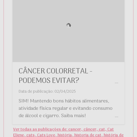
CÂNCER COLORRETAL -
PODEMOS EVITAR?
...
Data de publicação: 02/04/2025
SIM! Mantendo bons hábitos alimentares,
atividade física regular e evitando consumo
de álcool e cigarro. Saiba mais!
...
Ver todas as publicações de: cancer, câncer, cat, Cat
Eliene, cats, Cats Love, história, historia de cat, história de