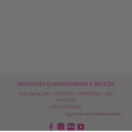
INSTITUTO QUIMIOTERAPIA E BELEZA
Rua Diana, 592 - CONJ.111 - 05019-000 - São
Paulo/SP
(11) 3791-5284
Siga-nos nas redes sociais: