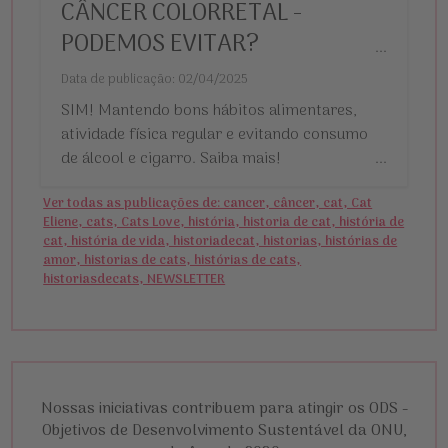
CÂNCER COLORRETAL -
PODEMOS EVITAR?
...
Data de publicação: 02/04/2025
SIM! Mantendo bons hábitos alimentares,
atividade física regular e evitando consumo
de álcool e cigarro. Saiba mais!
...
Ver todas as publicações de: cancer, câncer, cat, Cat
Eliene, cats, Cats Love, história, historia de cat, história de
cat, história de vida, historiadecat, historias, histórias de
amor, historias de cats, histórias de cats,
historiasdecats, NEWSLETTER
Nossas iniciativas contribuem para atingir os ODS -
Objetivos de Desenvolvimento Sustentável da ONU,